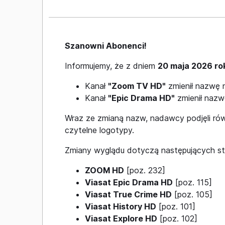
Szanowni Abonenci!
Informujemy, że z dniem
20 maja 2026 ro
Kanał
"Zoom TV HD"
zmienił nazwę
Kanał
"Epic Drama HD"
zmienił naz
Wraz ze zmianą nazw, nadawcy podjęli ró
czytelne logotypy.
Zmiany wyglądu dotyczą następujących stac
ZOOM HD
[poz. 232]
Viasat Epic Drama HD
[poz. 115]
Viasat True Crime HD
[poz. 105]
Viasat History HD
[poz. 101]
Viasat Explore HD
[poz. 102]