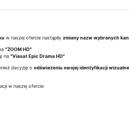
ku
w naszej ofercie nastąpiły
zmiany nazw wybranych kana
 na
"ZOOM HD"
wę na
"Viasat Epic Drama HD"
wnież decyzję o
odświeżeniu swojej identyfikacji wizualne
ji w naszej ofercie: