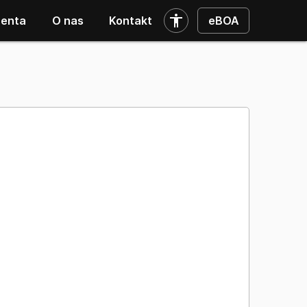
nenta
O nas
Kontakt
eBOA