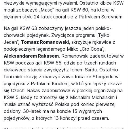
niezwykle wymagającymi rywalami. Ostatnio kibice KSW
mogli zobaczyć „Masę” na gali KSW 60, na której w
pięknym stylu 24-latek uporał się z Patrykiem Surdynem.
Na gali KSW 63 zobaczymy jeszcze jeden polsko-
chorwacki pojedynek. Zwycięzca programu „Tylko
Jeden”,
Tomasz Romanowski
, skrzyżuje rękawice z
podopiecznym legendarnego Mirko „Cro Copa”,
Aleksandarem Rakasem
. Romanowski zadebiutował w
KSW podczas gali KSW 55, gdzie po trzech rundach
ciekawego starcia zwyciężył z Ionem Surdu. Ostatnio
fani mieli okazję zobaczyć zawodnika ze Stargardu w
pojedynku z Patrikiem Kinclem, w którym lepszy okazał
się Czech. Rakas zadebiutował w polskiej organizacji na
KSW 5, kiedy to zmierzył się z Michałem Michalskim i
musiał uznać wyższość Polaka pod koniec pierwszej
odsłony. 30-latek ma na koncie 15 wygranych
pojedynków, z których 13 kończył przed czasem.