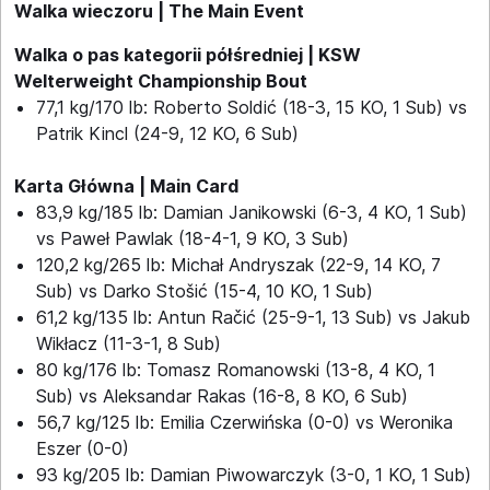
Walka wieczoru | The Main Event
Walka o pas kategorii półśredniej | KSW
Welterweight Championship Bout
77,1 kg/170 lb: Roberto Soldić (18-3, 15 KO, 1 Sub) vs
Patrik Kincl (24-9, 12 KO, 6 Sub)
Karta Główna | Main Card
83,9 kg/185 lb: Damian Janikowski (6-3, 4 KO, 1 Sub)
vs Paweł Pawlak (18-4-1, 9 KO, 3 Sub)
120,2 kg/265 lb: Michał Andryszak (22-9, 14 KO, 7
Sub) vs Darko Stošić (15-4, 10 KO, 1 Sub)
61,2 kg/135 lb: Antun Račić (25-9-1, 13 Sub) vs Jakub
Wikłacz (11-3-1, 8 Sub)
80 kg/176 lb: Tomasz Romanowski (13-8, 4 KO, 1
Sub) vs Aleksandar Rakas (16-8, 8 KO, 6 Sub)
56,7 kg/125 lb: Emilia Czerwińska (0-0) vs Weronika
Eszer (0-0)
93 kg/205 lb: Damian Piwowarczyk (3-0, 1 KO, 1 Sub)