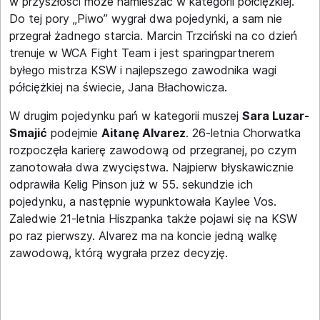
w przyszłości może namieszać w kategorii półciężkiej.
Do tej pory „Piwo” wygrał dwa pojedynki, a sam nie
przegrał żadnego starcia. Marcin Trzciński na co dzień
trenuje w WCA Fight Team i jest sparingpartnerem
byłego mistrza KSW i najlepszego zawodnika wagi
półciężkiej na świecie, Jana Błachowicza.
W drugim pojedynku pań w kategorii muszej
Sara Luzar-
Smajić
podejmie
Aitanę Alvarez
. 26-letnia Chorwatka
rozpoczęła karierę zawodową od przegranej, po czym
zanotowała dwa zwycięstwa. Najpierw błyskawicznie
odprawiła Kelig Pinson już w 55. sekundzie ich
pojedynku, a następnie wypunktowała Kaylee Vos.
Zaledwie 21-letnia Hiszpanka także pojawi się na KSW
po raz pierwszy. Alvarez ma na koncie jedną walkę
zawodową, którą wygrała przez decyzję.