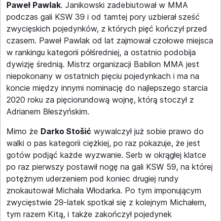
Paweł Pawlak
. Janikowski zadebiutował w MMA
podczas gali KSW 39 i od tamtej pory uzbierał sześć
zwycięskich pojedynków, z których pięć kończył przed
czasem. Paweł Pawlak od lat zajmował czołowe miejsca
w rankingu kategorii półśredniej, a ostatnio podobija
dywizję średnią. Mistrz organizacji Babilon MMA jest
niepokonany w ostatnich pięciu pojedynkach i ma na
koncie między innymi nominację do najlepszego starcia
2020 roku za pięciorundową wojnę, którą stoczył z
Adrianem Błeszyńskim.
Mimo że
Darko Stošić
wywalczył już sobie prawo do
walki o pas kategorii ciężkiej, po raz pokazuje, że jest
gotów podjąć każde wyzwanie. Serb w okrągłej klatce
po raz pierwszy postawił nogę na gali KSW 59, na której
potężnym uderzeniem pod koniec drugiej rundy
znokautował Michała Włodarka. Po tym imponującym
zwycięstwie 29-latek spotkał się z kolejnym Michałem,
tym razem Kitą, i także zakończył pojedynek