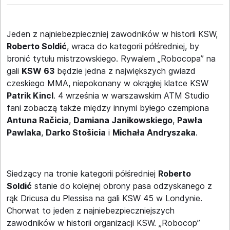
Jeden z najniebezpieczniej zawodników w historii KSW,
Roberto Soldić
, wraca do kategorii półśredniej, by
bronić tytułu mistrzowskiego. Rywalem „Robocopa” na
gali
KSW 63
będzie jedna z największych gwiazd
czeskiego MMA, niepokonany w okrągłej klatce KSW
Patrik Kincl
. 4 września w warszawskim ATM Studio
fani zobaczą także między innymi byłego czempiona
Antuna Račicia
,
Damiana Janikowskiego
,
Pawła
Pawlaka
,
Darko Stošicia
i
Michała Andryszaka
.
Siedzący na tronie kategorii półśredniej
Roberto
Soldić
stanie do kolejnej obrony pasa odzyskanego z
rąk Dricusa du Plessisa na gali KSW 45 w Londynie.
Chorwat to jeden z najniebezpieczniejszych
zawodników w historii organizacji KSW. „Robocop”