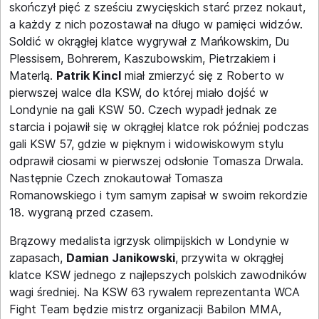
skończył pięć z sześciu zwycięskich starć przez nokaut,
a każdy z nich pozostawał na długo w pamięci widzów.
Soldić w okrągłej klatce wygrywał z Mańkowskim, Du
Plessisem, Bohrerem, Kaszubowskim, Pietrzakiem i
Materlą.
Patrik Kincl
miał zmierzyć się z Roberto w
pierwszej walce dla KSW, do której miało dojść w
Londynie na gali KSW 50. Czech wypadł jednak ze
starcia i pojawił się w okrągłej klatce rok później podczas
gali KSW 57, gdzie w pięknym i widowiskowym stylu
odprawił ciosami w pierwszej odsłonie Tomasza Drwala.
Następnie Czech znokautował Tomasza
Romanowskiego i tym samym zapisał w swoim rekordzie
18. wygraną przed czasem.
Brązowy medalista igrzysk olimpijskich w Londynie w
zapasach,
Damian Janikowski
, przywita w okrągłej
klatce KSW jednego z najlepszych polskich zawodników
wagi średniej. Na KSW 63 rywalem reprezentanta WCA
Fight Team będzie mistrz organizacji Babilon MMA,