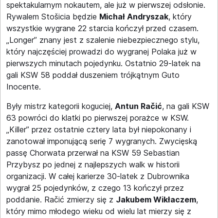
spektakularnym nokautem, ale już w pierwszej odsłonie.
Rywalem Stošicia będzie
Michał Andryszak
, który
wszystkie wygrane 22 starcia kończył przed czasem.
„Longer” znany jest z szalenie niebezpiecznego stylu,
który najczęściej prowadzi do wygranej Polaka już w
pierwszych minutach pojedynku. Ostatnio 29-latek na
gali KSW 58 poddał duszeniem trójkątnym Guto
Inocente.
Były mistrz kategorii koguciej,
Antun Račić
, na gali KSW
63 powróci do klatki po pierwszej porażce w KSW.
„Killer” przez ostatnie cztery lata był niepokonany i
zanotował imponującą serię 7 wygranych. Zwycięską
passę Chorwata przerwał na KSW 59 Sebastian
Przybysz po jednej z najlepszych walk w historii
organizacji. W całej karierze 30-latek z Dubrownika
wygrał 25 pojedynków, z czego 13 kończył przez
poddanie. Račić zmierzy się z
Jakubem Wikłaczem
,
który mimo młodego wieku od wielu lat mierzy się z