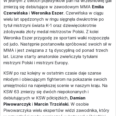
W jednym z dwóch pojedynków pań na wrześniowej gali
zmierzą się debiutujące w zawodowym MMA
Emilia
Czerwińska
i
Weronika Eszer
. Czerwińska w ciągu
wielu lat spędzonych w ringu sięgnęła dwukrotnie po
tytuł mistrzyni świata K-1 oraz dziewięciokrotnie
zdobywała złoty medal mistrzostw Polski. Z kolei
Weronika Eszer przygodę ze sportami walki rozpoczęła
od judo. Następnie postanowiła spróbować swoich sił w
MMA i jest związana z tą dyscypliną od ponad trzech
lat. Liczne starty amatorskie zwieńczyła tytułami
mistrzyni Polski i mistrzyni Europy.
KSW po raz kolejny w ostatnim czasie daje szanse
młodym i obiecującym fighterom na pokazanie swoich
umiejętności na największej scenie w naszym kraju. Na
KSW 63 zmierzy się dwóch niepokonanych i
debiutujących w KSW półciężkich,
Damian
Piwowarczyk
i
Marcin Trzciński
. W osobie
Piwowarczyka wielu ekspertów widzi zawodnika, który